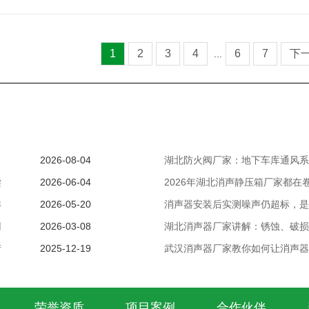
1
2
3
4
6
7
下
...
了
2026-08-04
湖北防火阀厂家：地下车库通风
读
2026-06-04
2026年湖北消声静压箱厂家都在
详
2026-05-20
消声器安装后实测噪声仍超标，
用
2026-03-08
湖北消声器厂家讲解：锈蚀、破
产
2025-12-19
武汉消声器厂家教你如何让消声器
荣誉资质
项目案例
合作伙伴